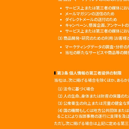
サービス上または第三者の媒体にお
メールマガジンの送信のため
ダイレクトメールの送付のため
キャンペーン、懸賞企画、アンケート
サービス上または第三者の媒体にお
（3）商品開発・研究のための利用（お客様
マーケティングデータの調査・分析の
当社の新たなサービスや商品等の開
第３条 個人情報の第三者提供の制限
当社は、次に掲げる場合を除くほか、あらか
（1）法令に基づく場合
（2）人の生命、身体または財産の保護の
（3）公衆衛生の向上または児童の健全な
（4）国の機関もしくは地方公共団体また
ることにより当該事務の遂行に支障を及
ただし次に掲げる場合は上記に定める第三