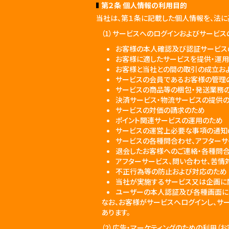
第２条 個人情報の利用目的
当社は、第１条に記載した個人情報を、法に
（1）サービスへのログインおよびサービ
お客様の本人確認及び認証サービス
お客様に適したサービスを提供・運
お客様と当社との間の取引の成立お
サービスの会員であるお客様の管理
サービスの商品等の梱包・発送業務
決済サービス・物流サービスの提供
サービスの対価の請求のため
ポイント関連サービスの運用のため
サービスの運営上必要な事項の通知
サービスの各種問合わせ、アフター
退会したお客様へのご連絡・各種問
アフターサービス、問い合わせ、苦情
不正行為等の防止および対応のため
当社が実施するサービス又は企画に
ユーザーの本人認証及び各種画面に
なお、お客様がサービスへログインし、サ
あります。
（2）広告・マーケティングのための利用（